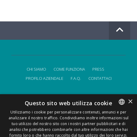
CHI SIAMO
COME FUNZIONA
PRESS
PROFILO AZIENDALE
F.A.Q.
CONTATTACI
×
FindMyLost S.r.l © 2026 | Tutti i diritti sono riservati | P.IVA
Questo sito web utilizza cookie
09405890964
Utilizziamo i cookie per personalizzare contenuti, annunci e per
Informativa sulla privacy
|
T&C
| by
FindMyLost Team
.
analizzare il nostro traffico. Condividiamo inoltre informazioni sul
ENGLISH
tuo utilizzo del nostro sito con i nostri partner pubblicitari e di
Made with
in Milan.
ITALIAN
analisi che potrebbero combinarle con altre informazioni che hai
fornito loro o che hanno raccolto dal tuo utilizzo dei loro servizi.